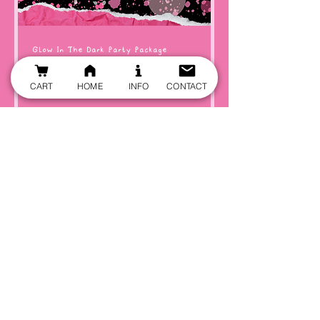
Glow In The Dark Party Package
Let's Glow Crazy!
CART
HOME
INFO
CONTACT
2 h
275
275 US$
dólares
estadounidenses
Más info